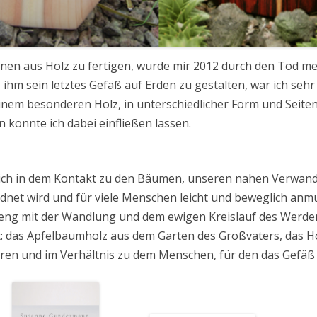
en aus Holz zu fertigen, wurde mir 2012 durch den Tod me
ihm sein letztes Gefäß auf Erden zu gestalten, war ich seh
einem besonderen Holz, in unterschiedlicher Form und Seite
konnte ich dabei einfließen lassen.
mich in dem Kontakt zu den Bäumen, unseren nahen Verwand
dnet wird und für viele Menschen leicht und beweglich anmute
 eng mit der Wandlung und dem ewigen Kreislauf des Werde
t: das Apfelbaumholz aus dem Garten des Großvaters, das H
ren und im Verhältnis zu dem Menschen, für den das Gefäß g