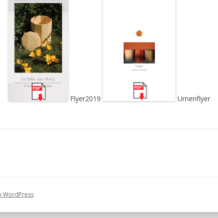
Flyer2019
Urnenflyer
on WordPress